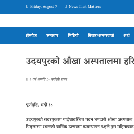
Friday, August 7
News That Matters
होमपेज
समाचार
भिडियो
बिचार/अन्तरवार्ता
अर्थ
उदयपुरको आँखा अस्पतालमा हर
५ वर्ष अगाडि
by
पूर्णपुष्टि खबर
पूर्णपुष्टि, भदौ १८
उदयपुरको सदरमुकाम गाईघाटस्थित मदन भण्डारी आँखा अस्पताल 
पितृस्मरण स्थलको बार्षिक उत्सवमा व्यवस्थापन पंक्षले पुस महिनाबाट