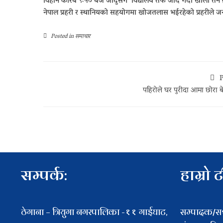
विहान करिब ९ः५० बजे जादुसँग विद्यालय तर्फ जादै गर्दा खोला तर
नेपाल प्रहरी र स्थानियको सहयोगमा खोजतलास भईरहेको प्रहरीले 
Posted in
समाचार
P
पहिरोले घर पुरीदा आमा छोरा बे
सम्पर्क:
हाम्रो 
ठेगाना – त्रियुगा नगरपालिका -११ गाईघाट,
सम्पादक/सञ्