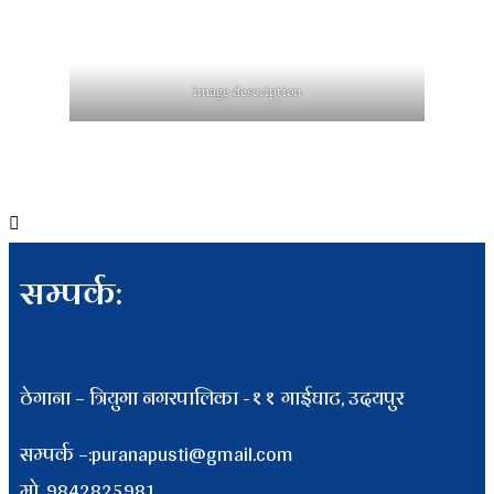
image description
सम्पर्क:
ठेगाना – त्रियुगा नगरपालिका -११ गाईघाट, उदयपुर
सम्पर्क –:puranapusti@gmail.com
माे. 9842825981