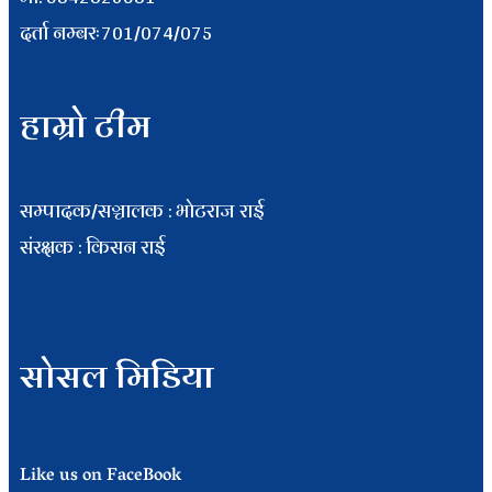
दर्ता नम्बरः701/074/075
हाम्रो टीम
सम्पादक/सञ्चालक : भाेटराज राई
संरक्षक : किसन राई
सोसल मिडिया
Like us on FaceBook