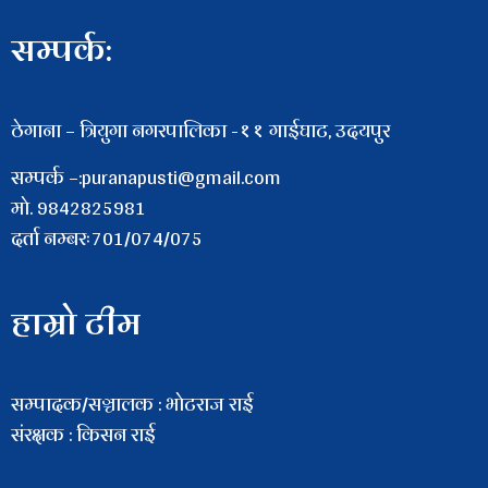
सम्पर्क:
ठेगाना – त्रियुगा नगरपालिका -११ गाईघाट, उदयपुर
सम्पर्क –:puranapusti@gmail.com
माे. 9842825981
दर्ता नम्बरः701/074/075
हाम्रो टीम
सम्पादक/सञ्चालक : भाेटराज राई
संरक्षक : किसन राई