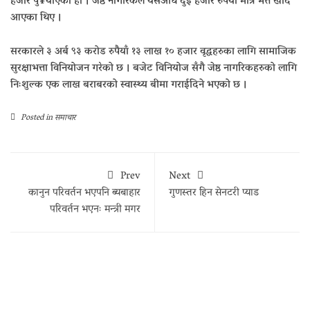
हजार पु¥याएको हो । जेष्ठ नागरिकले यसअघि दुई हजार रुपैया मात्र भत्त खादै
आएका थिए ।
सरकारले ३ अर्ब ९३ करोड रुपैयाँ १३ लाख १० हजार वृद्धहरुका लागि सामाजिक
सुरक्षाभत्ता विनियोजन गरेको छ । बजेट विनियोज सँगै जेष्ठ नागरिकहरुको लागि
निःशुल्क एक लाख बराबरको स्वास्थ्य बीमा गराईदिने भएको छ ।
Posted in
समाचार
Prev
Next
कानुन परिवर्तन भएपनि ब्यबाहार
गुणस्तर हिन सेनटरी प्याड
परिवर्तन भएनः मन्त्री मगर