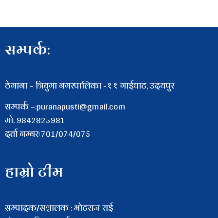
सम्पर्क:
ठेगाना – त्रियुगा नगरपालिका -११ गाईघाट, उदयपुर
सम्पर्क –:puranapusti@gmail.com
माे. 9842825981
दर्ता नम्बरः701/074/075
हाम्रो टीम
सम्पादक/सञ्चालक : भाेटराज राई