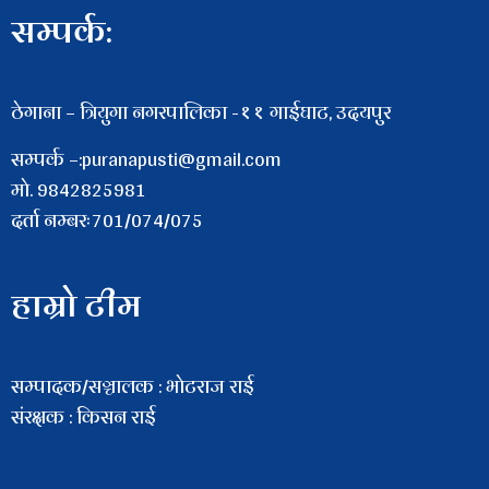
सम्पर्क:
ठेगाना – त्रियुगा नगरपालिका -११ गाईघाट, उदयपुर
सम्पर्क –:puranapusti@gmail.com
माे. 9842825981
दर्ता नम्बरः701/074/075
हाम्रो टीम
सम्पादक/सञ्चालक : भाेटराज राई
संरक्षक : किसन राई