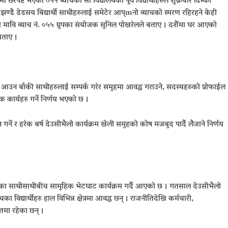
पष्ट भएका ०५५ ब्याचका सो विद्यालयका पूर्व विद्यार्थीहरुले शुक्रबार ढिम्की
ा झण्डै डेडसय बिद्यार्थी साथीहरुलाई समेटेर आप्mनो व्याचको स्मरण रहिरहने केही
ुगा मावि व्याच नं. ०५५ ग्रुपका संयोजक सुनिल पोखरेलले बताए । दशैंमा घर आएको
बताए ।
 आउन बाँकी साथीहरुलाई सम्पर्क गरेर समुहमा आवद्ध गराउने, सदस्यहरुको प्रोफाईल
कार्यहरु गर्ने निर्णय भएको छ ।
्ने र हरेक बर्ष देउसीभैलो कार्यक्रम खेली समुहको कोष मजबुद पार्दै लैजाने निर्णय
का साथीसाथीबीच सामुहिक भेटघाट कार्यक्रम गर्दै आएको छ । गतसाल देउसीभैलो
का विद्यार्थीहरु हाल विभिन्न क्षेत्रमा आवद्ध छन् । राजनीतिदेखि कर्मचारी,
तमा रहेका छन् ।