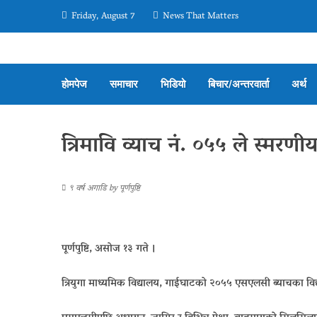
Friday, August 7
News That Matters
होमपेज
समाचार
भिडियो
बिचार/अन्तरवार्ता
अर्थ
त्रिमावि व्याच नं. ०५५ ले स्मरणीय
९ वर्ष अगाडि
by
पूर्णपुष्टि
पूर्णपुष्टि, असोज १३ गते ।
त्रियुगा माध्यमिक विद्यालय, गाईघाटको २०५५ एसएलसी ब्याचका विद्या