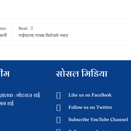
rev
Next
जानौं
गाईघाटमा गायक फिरोजले नचाए
टीम
सोसल मिडिया
चालक : भाेटराज राई
Like us on FaceBook
िसन राई
Follow us on Twitter
Subscribe YouTube Channel