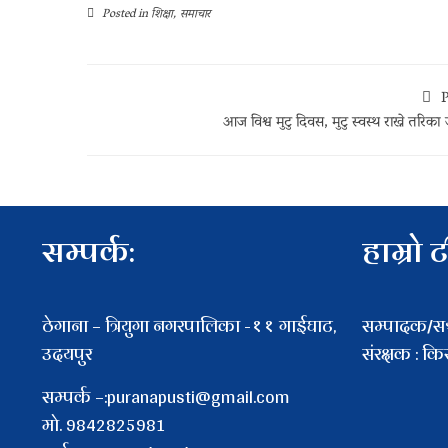
Posted in
शिक्षा
,
समाचार
P
आज विश्व मुटु दिवस, मुटु स्वस्थ राख्ने तरिका 
सम्पर्क:
हाम्रो 
ठेगाना – त्रियुगा नगरपालिका -११ गाईघाट,
सम्पादक/सञ्
उदयपुर
संरक्षक : क
सम्पर्क –:puranapusti@gmail.com
माे. 9842825981