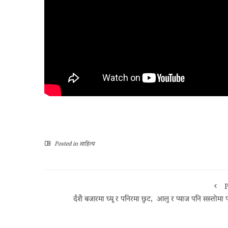
Posted in
साहित्य
P
दँशै बजारमा घ्यू र पनिरमा छुट, आलु र प्याज पनि सस्तोमा प