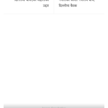
दिल्लीमा बेचिएकी महिलाको
नेपालको कोशी नेपालमै बाँध,
उद्दार
दिल्लीमा बैठक