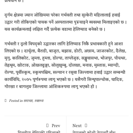
प्रावधान छ ।
दुर्गम क्षेत्रमा ज्यान जोखिममा परेका गर्भवती तथा सुत्केरी महिलालाई हवाई
उद्धार गरी तोकिएको पायक पर्ने अस्पतालमा पु¥याइने व्यवस्था मिलाइएको छ ।
यस कार्यक्रमलाई लक्षित गर्दै प्रत्येक वडामा हेलिप्याड बनेको छ ।
गर्भवती र ठूलो विपद्को उद्धारका लागि हेलिप्याड निकै प्रभावकारी हुने आशा
लिएको छ । दार्चुला, बैतडी, बाजुरा, बझाङ, डोटी, अछाम, जाजरकोट, दैलेख,
मुगु, कालिकोट, जुम्ला, हुम्ला, डोल्पा, ताप्लेजुङ, सङ्खुवासभा, भोजपुर, पाँचथर,
तेह्रथुम, खोटाङ, ओखलढुङ्गा, सोलुखुम्बु, दोलखा, मनाङ, मुस्ताङ, म्याग्दी,
रोल्पा, पूर्वीरुकुम, रुकुमपश्चिम, सल्यान र रसुवा जिल्लामा हवाई उद्धार सम्बन्धी
कार्यविधि, २०७५ पूर्णरूपमा लागू भएको छ । यसैगरी सिन्धुपाल्चोक, धादिङ,
गोरखा र बागलुङ जिल्लामा आंशिकरूपमा लागू भएको हो ।
Posted in
समाचार
,
स्वास्थ्य
Prev
Next