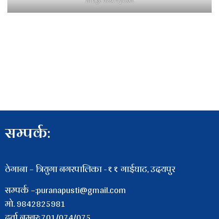
image description
सम्पर्क:
ठेगाना – त्रियुगा नगरपालिका -११ गाईघाट, उदयपुर
सम्पर्क –:puranapusti@gmail.com
माे. 9842825981
दर्ता नम्बरः701/074/075