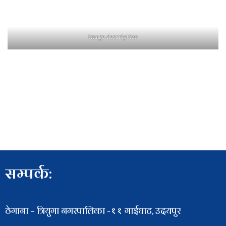
image description
सम्पर्क:
ठेगाना – त्रियुगा नगरपालिका -११ गाईघाट, उदयपुर