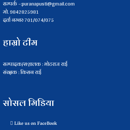
सम्पर्क –:puranapusti@gmail.com
माे. 9842825981
दर्ता नम्बरः701/074/075
हाम्रो टीम
सम्पादक/सञ्चालक : भाेटराज राई
संरक्षक : किसन राई
सोसल मिडिया
Like us on FaceBook