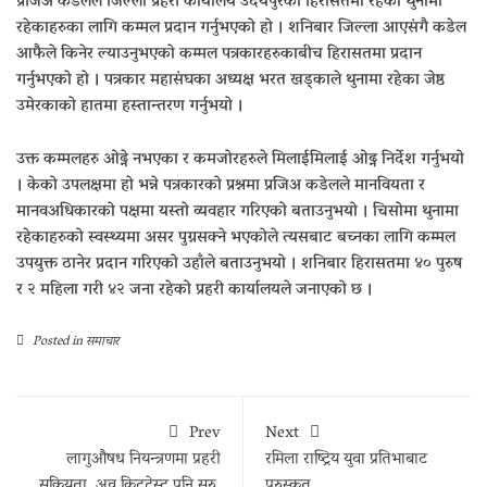
प्रजिअ कडेलले जिल्ला प्रहरी कार्यालय उदयपुरको हिरासतमा रहेका थुनामा
रहेकाहरुका लागि कम्मल प्रदान गर्नुभएको हो । शनिबार जिल्ला आएसंगै कडेल
आफैले किनेर ल्याउनुभएको कम्मल पत्रकारहरुकाबीच हिरासतमा प्रदान
गर्नुभएको हो । पत्रकार महासंघका अध्यक्ष भरत खड्काले थुनामा रहेका जेष्ठ
उमेरकाको हातमा हस्तान्तरण गर्नुभयो ।
उक्त कम्मलहरु ओढ्ने नभएका र कमजोरहरुले मिलाईमिलाई ओढ्न निर्देश गर्नुभयो
। केको उपलक्षमा हो भन्ने पत्रकारको प्रश्नमा प्रजिअ कडेलले मानवियता र
मानवअधिकारको पक्षमा यस्तो व्यवहार गरिएको बताउनुभयो । चिसोमा थुनामा
रहेकाहरुको स्वस्थ्यमा असर पुग्नसक्ने भएकोले त्यसबाट बच्नका लागि कम्मल
उपयुक्त ठानेर प्रदान गरिएको उहाँले बताउनुभयो । शनिबार हिरासतमा ४० पुरुष
र २ महिला गरी ४२ जना रहेको प्रहरी कार्यालयले जनाएको छ ।
Posted in
समाचार
Prev
Next
लागुऔषध नियन्त्रणमा प्रहरी
रमिला राष्ट्रिय युवा प्रतिभाबाट
सक्रियता, अव किटटेस्ट पनि सुरु,
पुरुस्कृत