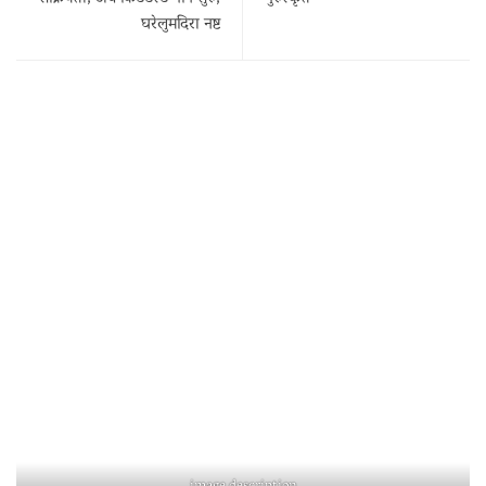
घरेलुमदिरा नष्ट