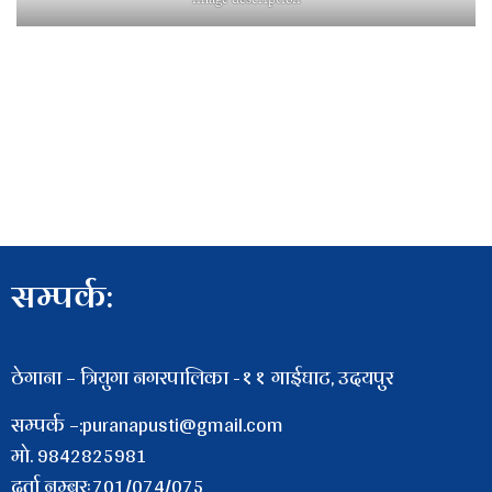
image description
सम्पर्क:
ठेगाना – त्रियुगा नगरपालिका -११ गाईघाट, उदयपुर
सम्पर्क –:puranapusti@gmail.com
माे. 9842825981
दर्ता नम्बरः701/074/075