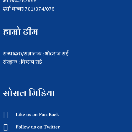
माे. 9842825981
दर्ता नम्बरः701/074/075
हाम्रो टीम
सम्पादक/सञ्चालक : भाेटराज राई
संरक्षक : किसन राई
सोसल मिडिया
Like us on FaceBook
Follow us on Twitter