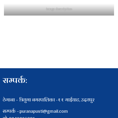
image description
सम्पर्क:
ठेगाना – त्रियुगा नगरपालिका -११ गाईघाट, उदयपुर
सम्पर्क –:puranapusti@gmail.com