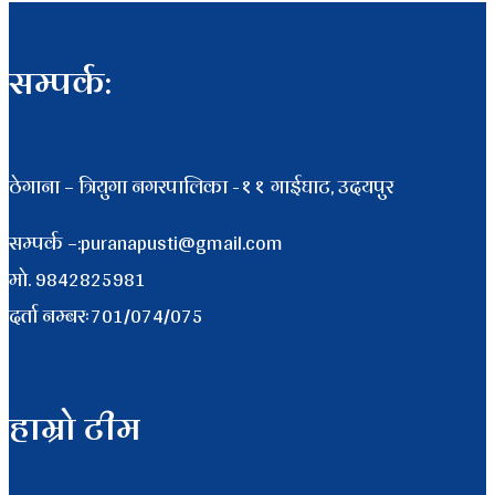
सम्पर्क:
ठेगाना – त्रियुगा नगरपालिका -११ गाईघाट, उदयपुर
सम्पर्क –:puranapusti@gmail.com
माे. 9842825981
दर्ता नम्बरः701/074/075
हाम्रो टीम