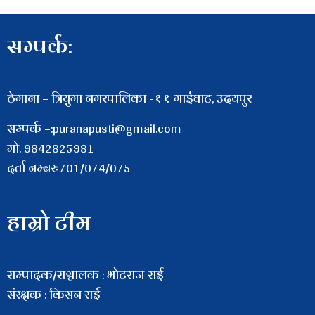
सम्पर्क:
ठेगाना – त्रियुगा नगरपालिका -११ गाईघाट, उदयपुर
सम्पर्क –:puranapusti@gmail.com
माे. 9842825981
दर्ता नम्बरः701/074/075
हाम्रो टीम
सम्पादक/सञ्चालक : भाेटराज राई
संरक्षक : किसन राई