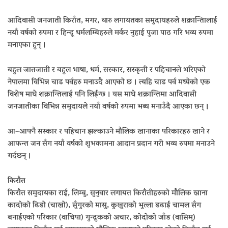
आदिवासी जनजाती किराँत, मगर, थारु लगायतका समुदायहरुले शक्रान्तिालाई
नयाँ वर्षको रुपमा र हिन्दू धर्मलम्बिहरुले मर्कर नुहाई पुजा पाठ गरि भव्य रुपमा
मनाएका हुन् ।
बहुल जातजाती र बहुल भाषा, धर्म, सस्कार, सस्कृती र पहिचानले भरिएको
नेपालमा विभिन्न चाड पर्वहरु मनाउदै आएको छ । त्यहि चाड पर्व मध्येको एक
विशेष माघे शक्रान्तिलाई पनि लिईन्छ । यस माघे शक्रान्तिमा आदिवासी
जनजातीका विभिन्न समुदायले नयाँ वर्षको रुपमा भब्य मनाउँदै आएका छन् ।
आ–आफ्नै सस्कार र पहिचान झल्काउने मौलिक खानाका परिकारहरु खाने र
आफन्त जन सँग नयाँ वर्षको शुभकामना आदान प्रदान गरी भव्य रुपमा मनाउने
गर्दछन् ।
किराँत
किराँत समुदायका राई, लिम्बु, सुनुवार लगायत किराँतीहरुको मौलिक खाना
कादोको ढिडो (चाखो), सुँगुरको मासु, कुखुराको भुत्ला डढाई चामल सँग
बनाईएको परिकार (वाचिपा) गुन्द्रुकको अचार, कोदोको जाँड (वासिम्)