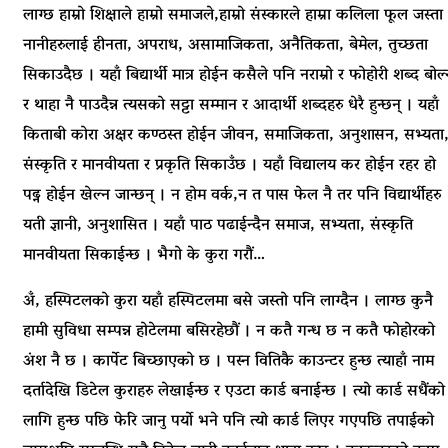
लाग्छ हाम्रो शिक्षाले हाम्रो समाजले,हाम्रो संस्कारले हाम्रा कलिला फूल जस्ता
नानीहरुलाई हीनता, अपराध, असामाजिकता, अनैतिकता, बेमेल, तुच्छता
सिकाउदैछ । यहाँ बिद्यार्थी मात्र होईन कसैले पनि नराम्रो र फोहोरी शब्द बोल
र थाहा नै पाउदैन्न त्यसको सट्टा सम्मान र आदार्थी शब्दहरु धेरै हुन्छन् । यहाँ
किताबी कोरा अक्षर कण्ठस्त होईन जीवन, समाजिकता, अनुशासन, सभ्यता
संस्कृति र मानवीयता र प्रकृति सिकाउँछ । यहाँ विद्यालय कर होईन रहर हो
पढ्न होईन खेल्न जान्छन् । न होम वर्क,न त पास फेल नै तर पनि विद्यार्थीहरु
यती ज्ञानी, अनुशासित । यहाँ पाठ पढाईन्दैन समाज, सभ्यता, संस्कृति
मानवीयता सिकाईन्छ । भैगो के कुरा गरौं…
अँ, हस्पिटलको कुरा यहाँ हस्पिटलमा बसे जस्तो पनि लाग्दैन । लाग्छ कुनै
हामी सुविधा सम्पन्न होटेलमा बसिरहेछौं । न कतै गन्ध छ न कतै फोहोरको
अंश नै छ । कार्पेट बिच्छाएको छ । पस्न वितिकै काउन्टर हुन्छ त्याहाँ नाम
दर्तादेखि डिटेल कुराहरु लेखाईन्छ र एउटा कार्ड बनाईन्छ । त्यो कार्ड सधैंको
लागि हुन्छ पछि फेरि जानु पर्यो भने पनि त्यो कार्ड लिएर गएपछि तपाईको