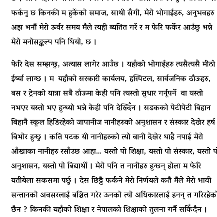
फर्कनु छ किनकी म हुर्केको समाज, साथी सँगी, मेरो भोगाईहरु, अनुभवहरु
अझ भनौं मेरो ऊर्वर समय मैले त्यही ब्यतित गरें र म फेरि फर्केर आउँछु भन्ने
मेरो मनोसङ्कल्प पनि थियो, छ ।
फेरि देस सम्झन्छु, अत्यास लागेर आउँछ । यहाँको भोगाईहरु त्यसैत्यसै मीठो
ईर्ष्या लाग्छ । म यहाँको सरकारी कार्यलय, हस्पिटल, सार्वजनिक ठाँऊहरु,
बस र ट्रेनको यात्रा सबै ठाँऊमा केही पनि त्यस्तो सुधार गर्नूपर्ने वा यस्तो
नभएर यस्तो भए हुन्थ्यो भन्ने केही पनि देख्दिँन । सडकको पेटीपेटी बिहान
बिहानै स्कूल हिडिरहेको जापानीज नानीहरुको अनुशासन र संस्कार देखेर हर्ष
बिभोर हुन्छु । कति पटक यी नानीहरुको त्यो बानी देखेर थाहै नपाई मेरो
आँखाका नानीहरु रसाँउछ आहा… यस्तो पो शिक्षा, यस्तो पो संस्कार, यस्तो प
अनुशासन, यस्तो पो बिद्यार्थी । मेरो पनि त नानीहरु हुन्छन् होला म फेरि
यतीबेला सकसमा पर्छु । देस छिट्टै फर्कने मेरो निर्णयले कतै मैले मेरो भावी
सन्तानको अवसरलाई बञ्चित गरेर ऊनको त्यो अधिकारलाई हनन् त गरिरहेक
छैन ? किनकी यहाँको शिक्षा र नेपालको शिक्षाको तुलना गर्नै सकिँदैन ।