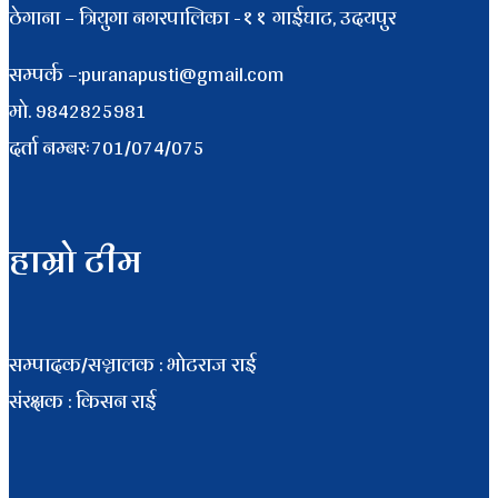
ठेगाना – त्रियुगा नगरपालिका -११ गाईघाट, उदयपुर
सम्पर्क –:puranapusti@gmail.com
माे. 9842825981
दर्ता नम्बरः701/074/075
हाम्रो टीम
सम्पादक/सञ्चालक : भाेटराज राई
संरक्षक : किसन राई