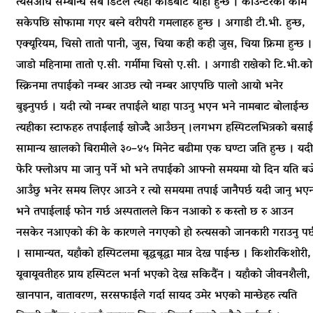
त्यसअघि सम्बन्धि सबै डिटेल त्यही कार्डबाट थाहा हुन्छ । काउन्टरको काम
सकेपछि सोफामा गएर बस्ने वरीपरी गमलाहरु हुन्छ । अगाडी टी.भी. हुन्छ,
एक्यूरियम, चिसो तातो पानी, जुस, चिया कही कही जुस, चिया फ्रिमा हुन्छ ।
जाडो महिनामा तातो ए.सी. गर्मीमा चिसो ए.सी. । अगाडी राखेको टि.भी.को
स्क्रिनमा तपाईको नम्बर आउछ त्यो नम्बर आएपछि पालो आयो भनेर
बुझ्नुपर्छ । यदी त्यो नम्बर तपाईले थाहा पाउनु भएन भने नामबाट बोलाईन्छ
त्यहीका स्टाफहरु तपाईलाई खोज्दै आउँछन् ।लगभग हस्पिटलभित्रको बसाई
सामान्य खालको बिरामीले ३०–४५ मिनेट बढीमा एक घण्टा जति हुन्छ । यदी
फेरि फ्लोअप मा जानु पर्ने भो भने तपाईको आफ्नो समयमा यो दिन यति बज
आउँछु भनेर समय लिएर आउने र त्यो समयमा तपाई जानैपर्छ यदी जानु भए
भने तपाईलाई फोन गर्छ अस्पतालले किन नआको रु कस्तो छ रु आउन
नसकेर नआएको की के कारणले नगएको हो रुत्यसको जानकारी गराउनु पर्
। सामान्यत, यहाँको हस्पिटलमा बृद्धबृद्धा मात्र देख्न पाईन्छ । किशोरकिशोरी,
यूवायूवतीहरु प्राय हस्पिटल भर्ना भएको देख्न सकिदैंन । यहाँको जीवनशैली,
खानपान, वातावरण, सरसफाईले गर्दा सायद उमेर भएको मान्छेहरु त्यति