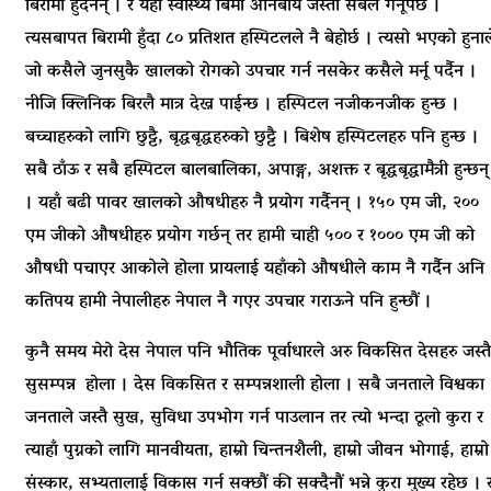
बिरामी हुदैंनन् । र यहाँ स्वास्थ्य बिमा अनिबार्य जस्तो सबैले गर्नूपर्छ ।
त्यसबापत बिरामी हुँदा ८० प्रतिशत हस्पिटलले नै बेहोर्छ । त्यसो भएको हुनाल
जो कसैले जुनसुकै खालको रोगको उपचार गर्न नसकेर कसैले मर्नू पर्दैन ।
नीजि क्लिनिक बिरलै मात्र देख्न पाईन्छ । हस्पिटल नजीकनजीक हुन्छ ।
बच्चाहरुको लागि छुट्टै, बृद्धबृद्धहरुको छुट्टै । बिशेष हस्पिटलहरु पनि हुन्छ ।
सबै ठाँऊ र सबै हस्पिटल बालबालिका, अपाङ्ग, अशक्त र बृद्धबृद्धामैत्री हुन्छन्
। यहाँ बढी पावर खालको औषधीहरु नै प्रयोग गर्दैनन् । १५० एम जी, २००
एम जीको औषधीहरु प्रयोग गर्छन् तर हामी चाही ५०० र १००० एम जी को
औषधी पचाएर आकोले होला प्रायलाई यहाँको औषधीले काम नै गर्दैन अनि
कतिपय हामी नेपालीहरु नेपाल नै गएर उपचार गराऊने पनि हुन्छौं ।
कुनै समय मेरो देस नेपाल पनि भौतिक पूर्वाधारले अरु विकसित देसहरु जस्तै
सुसम्पन्न होला । देस विकसित र सम्पन्नशाली होला । सबै जनताले विश्वका
जनताले जस्तै सुख, सुविधा उपभोग गर्न पाउलान तर त्यो भन्दा ठूलो कुरा र
त्याहाँ पुग्नको लागि मानवीयता, हाम्रो चिन्तनशैली, हाम्रो जीवन भोगाई, हाम्रो
संस्कार, सभ्यतालाई विकास गर्न सक्छौं की सक्दैनौं भन्ने कुरा मुख्य रहेछ । 