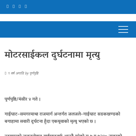
मोटरसाईकल दुर्घटनामा मृत्यु
९ वर्ष अगाडि
by
पूर्णपुष्टि
पूर्णपुष्टि/मंसीर ४ गते ।
गाईघाट–समगरमाथा राजमार्ग अन्तर्गत जलजले–गाईघाट सडकखण्डको
बगाहामा सवारी दुर्घटना हुँदा एकयुवाको मृत्यु भएको छ ।