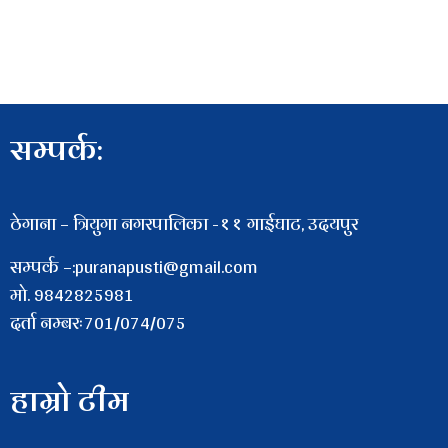
सम्पर्क:
ठेगाना – त्रियुगा नगरपालिका -११ गाईघाट, उदयपुर
सम्पर्क –:puranapusti@gmail.com
माे. 9842825981
दर्ता नम्बरः701/074/075
हाम्रो टीम