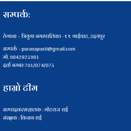
सम्पर्क:
ठेगाना – त्रियुगा नगरपालिका -११ गाईघाट, उदयपुर
सम्पर्क –:puranapusti@gmail.com
माे. 9842825981
दर्ता नम्बरः701/074/075
हाम्रो टीम
सम्पादक/सञ्चालक : भाेटराज राई
संरक्षक : किसन राई