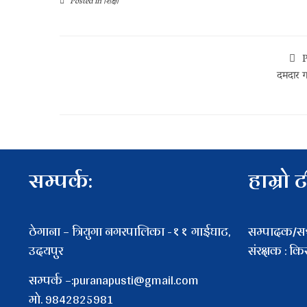
Posted in
शिक्षा
P
दमदार 
सम्पर्क:
हाम्रो 
ठेगाना – त्रियुगा नगरपालिका -११ गाईघाट,
सम्पादक/सञ्
उदयपुर
संरक्षक : क
सम्पर्क –:puranapusti@gmail.com
माे. 9842825981