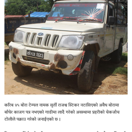
करिब ४५ बोरा टेम्पल नामक सुर्ती राजश्व स्टिकर नटासिएको अवैध बोरामा
बाँधेर काजग पत्र नभएको गाडीमा लादै गरेको अवस्थामा प्रहरीको चेकजाँच
टोलीले पक्राउ गरेको जनाईएको छ ।