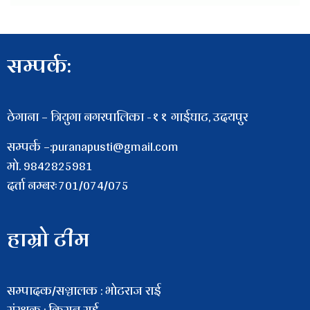
सम्पर्क:
ठेगाना – त्रियुगा नगरपालिका -११ गाईघाट, उदयपुर
सम्पर्क –:puranapusti@gmail.com
माे. 9842825981
दर्ता नम्बरः701/074/075
हाम्रो टीम
सम्पादक/सञ्चालक : भाेटराज राई
संरक्षक : किसन राई