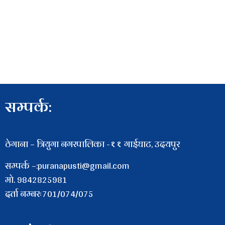
सम्पर्क:
ठेगाना – त्रियुगा नगरपालिका -११ गाईघाट, उदयपुर
सम्पर्क –:puranapusti@gmail.com
माे. 9842825981
दर्ता नम्बरः701/074/075