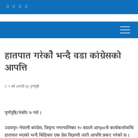
हातपात गरेकोे भन्दै वडा कांग्रेसको
आपत्ति
९ वर्ष अगाडि
by
पूर्णपुष्टि
पूर्णपुष्टि/मंसीर ७ गते ।
उदयपुर–नेपाली कांग्रेस, त्रियुगा नगरपालिका १० वडाले आप्mनो कार्यकर्तामाथि
हातपात भएको भन्दै बिहिबार एक प्रेस विज्ञप्ती जारी आपत्ति प्रकट गरेको छ ।