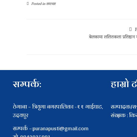
Posted in
समाचार
P
बेलकामा ललितकला प्रतिष्ठान
सम्पर्क:
हाम्रो 
ठेगाना – त्रियुगा नगरपालिका -११ गाईघाट,
सम्पादक/सञ्
उदयपुर
संरक्षक : क
सम्पर्क –:puranapusti@gmail.com
माे. 9842825981