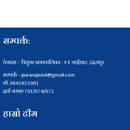
सम्पर्क:
ठेगाना – त्रियुगा नगरपालिका -११ गाईघाट, उदयपुर
सम्पर्क –:puranapusti@gmail.com
माे. 9842825981
दर्ता नम्बरः701/074/075
हाम्रो टीम