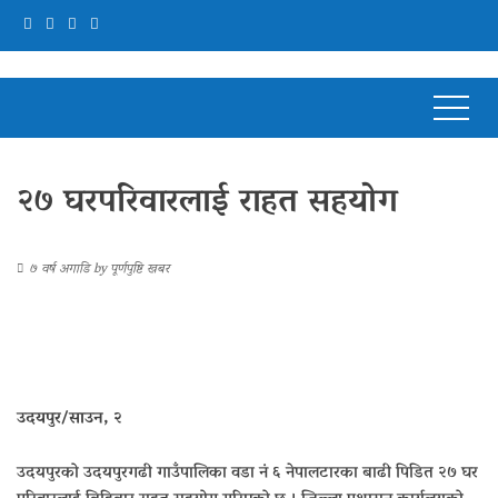
२७ घरपरिवारलाई राहत सहयोग
७ वर्ष अगाडि
by
पूर्णपुष्टि खबर
उदयपुर/साउन, २
उदयपुरको उदयपुरगढी गाउँपालिका वडा नं ६ नेपालटारका बाढी पिडित २७ घर