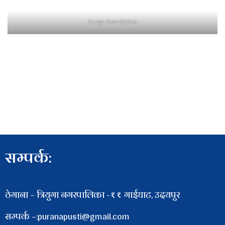
image description
सम्पर्क:
ठेगाना – त्रियुगा नगरपालिका -११ गाईघाट, उदयपुर
सम्पर्क –:puranapusti@gmail.com