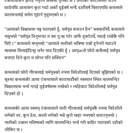
टंकमायासंग झगडै गर्नुपर्ने अवस्था पुगेको छ । छोरोको फोटोसमेत पाउन
छाडेपछि आमासंग कुरा गर्दा अर्को दुईवर्ष भन्दै दशौंबर्ष विताएपछि कमलाले
प्रशासनलाई समेत गुहार्न पुग्नुभएको छ ।
”आमाको विश्वासमा पढ्न पठाएको हुँ, धर्मपुत्र बनाउन हैन” भक्कानिदै कमलाले
भन्नुभयो “धर्मपुत्र दिनुभन्दा त बरु दुःख गरेर आफै हुर्काउथेँ, पढाई राखेकै पनि
थिएँ ।” कमलाले थप्नुभयो “आमाले नातीको भविष्य राम्रो हुनेगरी पढाउने
व्यवस्था मिलाईदिन्छु भनेर मात्र दिएकी हुँ । आप्mनो छोरो कसैलाई धर्मपुत्र
बनाएर दिने कुरा म सोच्न पनि सक्दिन”
कमलाको छोरो गौरबलाई धर्मपुत्रको रुपमा विदेशीलाई दिएको बुझिएको छ ।
सुरुमा कमलाकी आमा टंकमायाले काठमाडौंको नक्साल स्थित बालमन्दिर
विद्यालयमा भर्ना गराई दुईबर्षसम्म राखेको र त्यहिबाट विदेशीलाई धर्मपुत्र
दिएको हो ।
कमलाकी आमा स्वयम् टंकमायाले नाती गौरबलाई धर्मपुत्रकै रुपमा विदेशीले
लगेको तर, कुन देश, कस्ले लगेको भन्ने कुरो थाहा नभएको बताउनुभयो ।
नातीको उज्जल भविष्यको लागि बालमन्दिर भर्ना गरी बाहिर पठाएको उहाँको
जीकिर छ ।