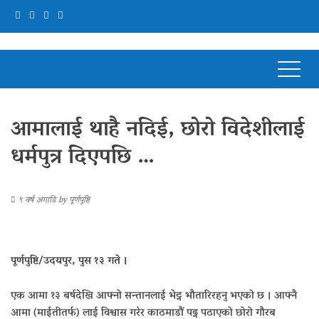
आमालाई थाहै नदिई, छोरो विदेशीलाई
धर्मपुत्र दिएपछि …
९ वर्ष अगाडि
by
पूर्णपुष्टि
पूर्णपुष्टि/उदयपुर, पुस १३ गते ।
एक आमा १३ बर्षदेखि आफ्नो सन्तानलाई भेट्न भौतारिरहनु भएको छ । आफ्नै
आमा (माईतीतर्फ) लाई विश्वास गरेर काठमाडौं पढ्न पठाएको छोरो गौरब