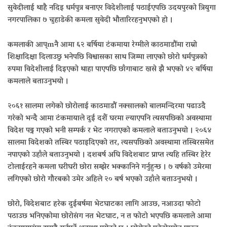
सुवेदीलाई थाहै नदिइ धर्मपुत्र बनाएर विदेशीलाई पठाईएपछि उदयपुरको त्रियुगा
नगरपालिका ७ चुहाडेकी कमला सुवेदी भौतारिरहनुभएको हो ।
कमलाकी आप्mनै आमा ६२ बर्षिया टंकमाया रेग्मीले काठमाडौंमा राम्रो
शिक्षादिक्षा दिलाउछु भनेपछि विश्वासका साथ जिम्मा लाएको छोरो धर्मपुत्रको
रुपमा विदेशीलाई दिइएको थाहा पाएपछि छाँगाबाट खसे झै भएको ४२ बर्षिया
कमलाले बताउनुभयो ।
२०६१ सालमा लगेको छोरोलाई काठमाडौं नक्सालको बालमन्दिरमा पढाउदै
गरेको भन्दै आमा टंकमायाले दुई दशैं घरमा ल्याएपनि त्यसपछिको अवस्थामा
विदेश पढ्न गएको भनी सम्पर्क र भेट नगराएको कमलाले बताउनुभयो । २०६४
सालमा विदेशको तस्बिर पठाइदिएको तर, त्यसपछिको अवस्थामा तस्बिरसमेत
नपाएको उहाँले बताउनुभयो । दशबर्ष अघि विदेशबाट प्राप्त त्यहि तस्बिर हेरेर
टोलाईरहने कमला घरीघरी छोरा सम्झेर भक्कानिने गर्नुहुन्छ । ७ वर्षको उमेरमा
लगिएको छोरो गौरबको उमेर अहिले २० बर्ष भएको उहाँले बताउनुभयो ।
छोरो, विदेशबाट हरेक दुईबर्षमा भेटघाटका लागि आउछ, नआउदा फोटो
पठाउछ भनिएकोमा छोरोसंग नत भेटघाट, न त फोटो भएपछि कमलाले आमा