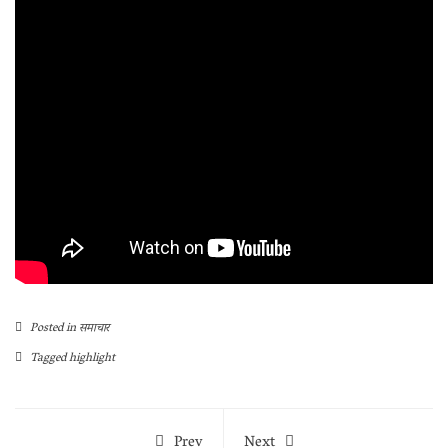
Posted in
समाचार
Tagged
highlight
Prev
Next