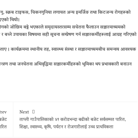
ेंगु, स्क्रब टाइफस, चिकनगुनिया लगायत अन्य इमर्जिङ तथा किटजन्य रोगहरूको
ाइएको थियो।
जन्य रोगको जोखिम बढ्ने भएकाले समुदायस्तरसम्म सचेतना फैलाउन सञ्चारमाध्यमको
र बच्ने उपायका विषयमा सही सूचना सम्प्रेषण गर्न सञ्चारकर्मीहरूलाई आग्रह गरिएको
े बताए । कार्यक्रममा स्थानीय तह, स्वास्थ्य संस्था र सञ्चारमाध्यमबीच समन्वय आवश्यक
यन्त्रण तथा जनचेतना अभिवृद्धिमा सञ्चारकर्मीहरूको भूमिका थप प्रभावकारी बनाउन
rev
Next
बजेट
ताप्ली गाउँपालिकाको ४१ करोडभन्दा बढीको बजेट सर्वसम्मत पारित,
ारित
शिक्षा, स्वास्थ्य, कृषि, पर्यटन र रोजगारीलाई उच्च प्राथमिकता