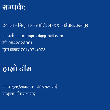
सम्पर्क:
ठेगाना – त्रियुगा नगरपालिका -११ गाईघाट, उदयपुर
सम्पर्क –:puranapusti@gmail.com
माे. 9842825981
दर्ता नम्बरः701/074/075
हाम्रो टीम
सम्पादक/सञ्चालक : भाेटराज राई
संरक्षक : किसन राई