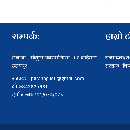
सम्पर्क:
हाम्रो 
ठेगाना – त्रियुगा नगरपालिका -११ गाईघाट,
सम्पादक/सञ्
उदयपुर
संरक्षक : क
सम्पर्क –:puranapusti@gmail.com
माे. 9842825981
दर्ता नम्बरः701/074/075