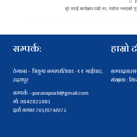
P
चुरे तराई कार्यक्रम राम्रो तर, पर्याप्त नभएको ग
सम्पर्क:
हाम्रो 
ठेगाना – त्रियुगा नगरपालिका -११ गाईघाट,
सम्पादक/सञ्
उदयपुर
संरक्षक : क
सम्पर्क –:puranapusti@gmail.com
माे. 9842825981
दर्ता नम्बरः701/074/075