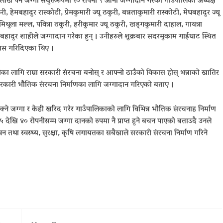
 लाख पर्ने जग्गा संयुक्तरुपमा १० रोपनी ९ आना जग्गादान गरेको गाउँपालिका अध्यक्ष
, हेमबहादुर रास्कोटी, प्रेमकुमारी ज्यू ठकुरी, बन्नताकुमारी रास्कोटी, मेघबहादुर ज्यू
मिथुला मल्ल, पवित्रा ठकुरी, हरीकुमार ज्यू ठकुरी, खड्गकुमारी दाहाल, गायत्रा
पबहादुर शाहीले जग्गादान गरेका हुन् । उनीहरुले शुक्रबार सदरमुकाम गाईघाट स्थित
पास गरिदिएका थिए ।
ीका लागि राम्रा सरकारी संरचना बनोस् र आफ्नो ठाउँको विकास होस् भन्नाको खातिर
 सरकारी भौतिक संरचना निर्माणका लागि जग्गादान गरिएको बताए ।
्ने जग्गा र केही खरिद गरेर गाउँपालिकाको लागि विभिन्न भौतिक संरचनाह निर्माण
खि ४० रोपनीसम्म जग्गा दानको रुपमा नै प्राप्त हुने बचन पाएको बताउदै उनले
तथा स्वस्थ्य, सुरक्षा, कृषि लगायतका सबैखाले सरकारी संरचना निर्माण गरिने