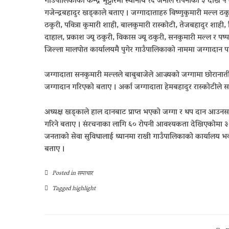
गाउँपालिकाको केन्द्र भुट्टारमा स्थानीय १६ जनाले रोपनीको ३ देखि ५
गजेन्द्रबहादुर खड्काले बताए । जग्गादाताहरु विष्णुकुमारी मल्ल ठकुरी
ठकुरी, पवित्रा कुमारी शाही, बालकुमारी रास्कोटी, तेजबहादुर शाही, 
दाहाल, प्रकाश ज्यू ठकुरी, विकास ज्यू ठकुरी, सनकुमारी मल्ल र पष्
जिल्ला मालपोत कार्यालयमै पुगेर गाउँपालिकाको नाममा जग्गादान 
जग्गादाता सनकुमारी मल्लले बाबुबाजेले आज्र्यको जग्गामा छोरानात
जग्गादान गरिएको बताए । अर्का जग्गादाता हेमबहादुर रास्कोटीले
अध्यक्ष खड्काले हाल दानबाट प्राप्त भएको जग्गा र थप दान आउनसक
गरिने बताए । संरचनाका लागि ६० रोपनी आवश्यकता देखिएकोमा ३५ दे
जनताको सेवा सुविधालाई ध्यानमा राखी गाउँपालिकाको कार्यालय भवन 
बताए ।
Posted in
समाचार
Tagged
highlight