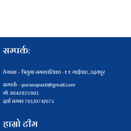
सम्पर्क:
ठेगाना – त्रियुगा नगरपालिका -११ गाईघाट, उदयपुर
सम्पर्क –:puranapusti@gmail.com
माे. 9842825981
दर्ता नम्बरः701/074/075
हाम्रो टीम