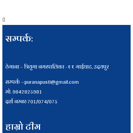
सम्पर्क:
ठेगाना – त्रियुगा नगरपालिका -११ गाईघाट, उदयपुर
सम्पर्क –:puranapusti@gmail.com
माे. 9842825981
दर्ता नम्बरः701/074/075
हाम्रो टीम