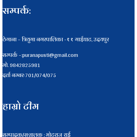
सम्पर्क:
ठेगाना – त्रियुगा नगरपालिका -११ गाईघाट, उदयपुर
सम्पर्क –:puranapusti@gmail.com
माे. 9842825981
दर्ता नम्बरः701/074/075
हाम्रो टीम
सम्पादक/सञ्चालक : भाेटराज राई