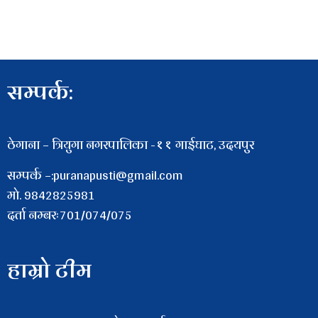
सम्पर्क:
ठेगाना – त्रियुगा नगरपालिका -११ गाईघाट, उदयपुर
सम्पर्क –:puranapusti@gmail.com
माे. 9842825981
दर्ता नम्बरः701/074/075
हाम्रो टीम