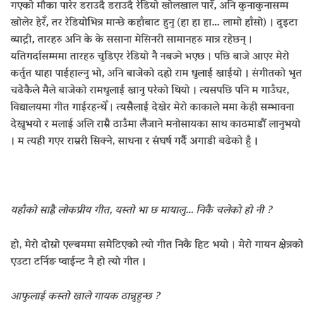
गएको मौका पारेर डराउदै डराउदै रेडियो खोलखाल पारेँ, अनि कुनाकुनासम्म
खोलेर हेरेँ, तर रेडियोभित्र मान्छे कहाँबाट हुनु (हा हा हा… लामो हाँसो) । दुइटा
व्याट्री, तारहरु अनि के के ससाना मेसिनरी सामानहरु मात्र रहेछन् ।
यतिगर्दासम्ममा तारहरु चुडिएर रेडियो नै नबज्ने भएछ । पछि बाजे आएर मेरो
कर्तुत थाहा पाईहाल्नु भो, अनि बाजेको दह्रो राम धुलाई खाईयो । संगीतको भुत
चढेकैले मैले बाजेको रामधुलाई खानु परेको थियो । त्यसपछि पनि म गाउँघर,
विद्यालयमा गीत गाईरहन्थेँ । त्यसैलाई देखेर मेरो काकाले ममा केही सम्भावना
देख्नुभयो र मलाई अलि राम्रै ठाउँमा लैजाने मनोसायका साथ काठमाडौं लानुभयो
। म त्यही गएर राम्ररी सिक्ने, साधना र संघर्ष गर्दै अगाडी बढेको हुँ ।
यहाँको साह्रै लोकप्रीय गीत, यस्तो भा छ मायालु… निकै चलेको हो नी ?
हो, मेरो दोस्रो एल्बममा समेटिएको त्यो गीत निकै हिट भयो । मेरो गायन क्षेत्रको
एउटा टर्निङ प्वाईन्ट नै हो त्यो गीत ।
आफुलाई कस्तो खाले गायक ठान्नुहुन्छ ?