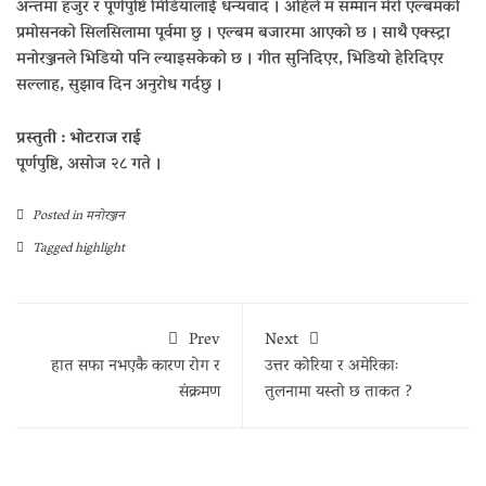
अन्तमा हजुर र पूर्णपुष्टि मिडियालाई धन्यवाद । अहिले म सम्मान मेरो एल्बमको
प्रमोसनको सिलसिलामा पूर्वमा छु । एल्बम बजारमा आएको छ । साथै एक्स्ट्रा
मनोरञ्जनले भिडियो पनि ल्याइसकेको छ । गीत सुनिदिएर, भिडियो हेरिदिएर
सल्लाह, सुझाव दिन अनुरोध गर्दछु ।
प्रस्तुती : भोटराज राई
पूर्णपुष्टि, असोज २८ गते ।
Posted in
मनोरञ्जन
Tagged
highlight
Prev
Next
हात सफा नभएकै कारण रोग र
उत्तर कोरिया र अमेरिकाः
संक्रमण
तुलनामा यस्तो छ ताकत ?