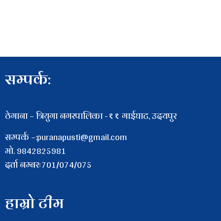
सम्पर्क:
ठेगाना – त्रियुगा नगरपालिका -११ गाईघाट, उदयपुर
सम्पर्क –:puranapusti@gmail.com
माे. 9842825981
दर्ता नम्बरः701/074/075
हाम्रो टीम