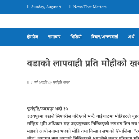
Sunday, August 9
News That Matters
होमपेज
समाचार
भिडियो
बिचार/अन्तरवार्ता
अर्थ
वडाको लापवाही प्रति मोेहीको ख
८ वर्ष अगाडि
by
पूर्णपुष्टि खबर
पूर्णपुष्टि/उदयपुर भदौ १५
उदयपुरमा वडाले सिफारीस नदिएको भन्दै गाईघाटमा मोहिहरुले बृह
राष्ट्रिय भुमि अधिकार मञ्च उदयपुरबाट निस्किएको लगभग तिन सय 
मञ्चको आयोजनामा भएको मोहि तथा किसान सभाको ¥यालिमा “रगत पसिना