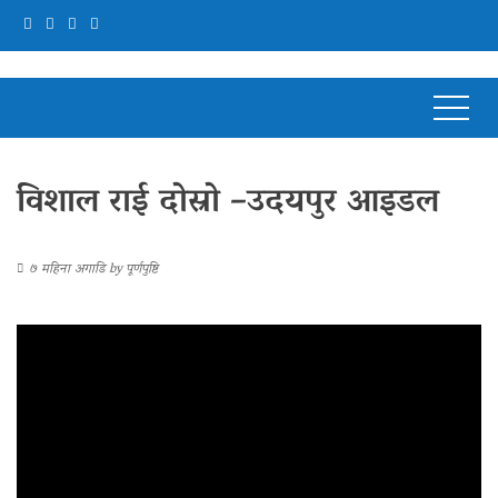
विशाल राई दोस्रो –उदयपुर आइडल
७ महिना अगाडि
by
पूर्णपुष्टि