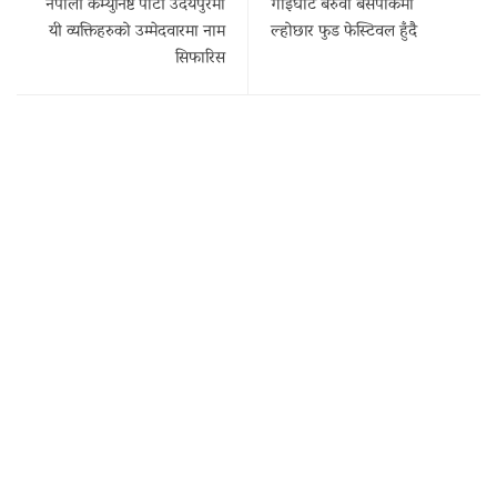
नेपाली कम्युनिष्ट पार्टी उदयपुरमा
गाईघाट बरुवा बसपार्कमा
यी व्यक्तिहरुको उम्मेदवारमा नाम
ल्होछार फुड फेस्टिवल हुँदै
सिफारिस