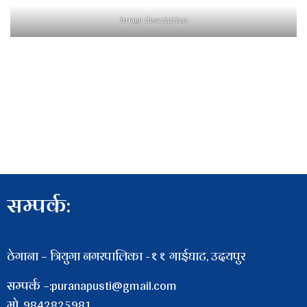
image description
सम्पर्क:
ठेगाना – त्रियुगा नगरपालिका -११ गाईघाट, उदयपुर
सम्पर्क –:puranapusti@gmail.com
माे. 9842825981