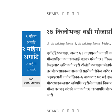
SHARE
१७ किलोभन्दा बढी गाँजास
२ महिना
अगाडि
Breaking News 1
,
Breaking News Video
,
२ महिना
पूर्णपुष्टि/उदयपुर, असार ६ । उदयपुरको कटारी 
अगाडि
गाँजासहित एक जनालाई पक्राउ गरेको छ । जिल्ला 
२ महिना
रिस्कुबाट खटिएको प्रहरी टोलीले उदयपुरगढीतर
अगाडि
तर मोटरसाइकल चालकले प्रहरीको संकेत अटेर गर्द
उदयपुरगढी गाउँपालिका–६ बाउनटार घर भई हाल 
NO
मोटरसाइकलबाट लडेपछि प्रहरीले उनलाई नियन्त
COMMENTS
गाँजा बरामद गरेको जनाएको छ। घटनापछि मो
जारी ...
SHARE