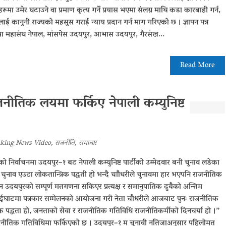
मा उमेर घटाउने वा प्रमाण कृत्य गर्ने प्रयास भएमा संलग्न माथि कडा कारबाही गर्न,
लाई कानुनी राज्यको महसुस गराई न्याय प्रदान गर्न माग गरिएको छ । ज्ञापन पत्र
स्था महासंघ नेपाल, मांसपेस उदयपुर, आभास उदयपुर, गैरसंख...
Read More
तिक लयमा फर्किए नेपाली कम्युनिष्ट
king News Video
,
राजनीति
,
समाचार
निर्वाचनमा उदयपुर–१ बट नेपाली कम्युनिष्ट पार्टीको उम्मेदवार बनी चुनाव लडेका
नाव एउटा लोकतान्त्रिक पद्धती हो भन्दै चाौधरीले चुनावमा हार भएपनि राजनीतिक
हान उदयपुरको सम्पूर्ण मतगणना सकिएर प्रत्यक्ष र समानुपातिक दुबैको अन्तिम
ाईघाटमा पत्रकार सम्मेलनको आयोजना गरी नेता चौधरीले आजबाट पुनः राजनीतिक
क पद्धता हो, जनताको सेवा र राजनीतिक गतिविधि राजनीतिकर्मीको दिनचर्या हो ।”
नीतिक गतिविधिमा फर्किएको छु । उदयपुर–१ म चुनावी नतिजाअनुसार पहिलोमत