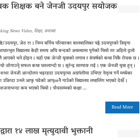
्सेवक शिक्षक बने जेनजी उदयपुर स‌याेजक
king News Video
,
शिक्षा
,
समाचार
यपुर, जेठ ११ । निम्न बर्गिय परिवारका बालबालिका पढ्ने उदयपुरको त्रियुगा
ी आधारभुत विद्यालय केही समय अघि बन्दको अवस्थामा पुगेको थियो तर अहिले ठुलो
िलै आएको भने होइन । यहाँ एक जेन्जी युवाको लगाव र संघर्षको कथा निकै रोचक छ ।
ो जोगाउनेृ सफल कथा घतलाग्दो छ । सुरेन्द्र साम्पाङ राई । एक जेनजी युवा हुन् ।
भर जेनजी आन्दोलन भइरहदा उदयपुरमा अग्रपंतीमा उभिएर नेतृत्व गर्ने मध्येका
लनमा उत्रिरदा उनले आफु पढेको आप्mनै गाउँको विद्यालय लथालिंग भएको देखेँ ।
ी दशजनाभन्दा कम भएको थियो । पाँचसम्मको कक्षा ...
Read More
्वारा १४ लाख मृत्युदावी भुक्तानी