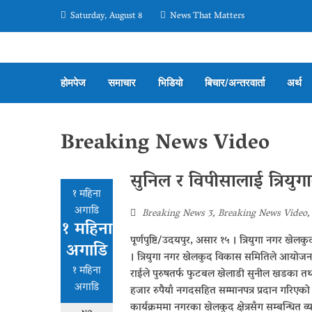
Saturday, August 8
News That Matters
होमपेज
समाचार
भिडियो
बिचार/अन्तरवार्ता
अर्थ
Breaking News Video
सुनिल र विपीसालाई त्रियुगा
१ महिना
अगाडि
Breaking News 3
,
Breaking News Video
१ महिना
पूर्णपुष्टि/उदयपुर, असार १५ । त्रियुगा नगर ख
अगाडि
। त्रियुगा नगर खेलकुद विकास समितिले आयोजना ग
१ महिना
राईले पुरुषतर्फ फुटबल खेलाडी सुनील खडका तथ
अगाडि
हजार रुपैयाँ नगदसहित सम्मानपत्र प्रदान गरि
कार्यक्रममा नगरका खेलकुद क्षेत्रसँग सम्बन्धित व्यक