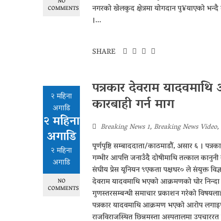
NO
नगरको खेलकुद क्षेत्रमा योगदान पु¥याएको भन्दै
COMMENTS
।...
SHARE
पत्रकार देवराम यादवमाथि
२ महिना
कारबाही गर्न माग
अगाडि
२ महिना
Breaking News 1
,
Breaking News Video
,
अगाडि
पूर्णपुष्टि सम्बाददाता/काठमाडौं, असार ६ । पत
२ महिना
गम्भीर आपत्ति जनाउँदै दोषीमाथि तत्काल कानुनी क
अगाडि
संघीय प्रेस यूनियन ९एकता पक्षधर० ले संयुक्त विज्ञप्त
देवराम यादवमाथि भएको आक्रमणको घोर निन्दा गर
NO
COMMENTS
गुणस्तरसम्बन्धी समाचार प्रकाशन गरेको विषयलाई 
पत्रकार यादवमाथि आक्रमण भएको आरोप लगाइए
राजविराजस्थित छिन्नमस्ता अस्पतालमा उपचाररत 