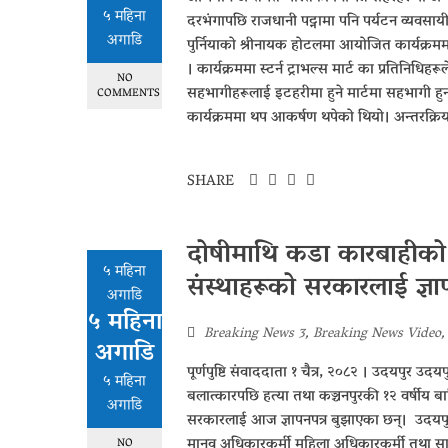
५ महिना
दरभंगापछि राजधानी पट्नामा पनि पर्यटन व्यवसायी
अगाडि
पुर्नियाको श्रीनायक होटलमा आयोजित कार्यक्रममा
। कार्यक्रममा स्टर्न ट्राभल्स मार्ट का प्रतिनिधिह
NO
सहभागीहरूलाई इटहरीमा हुने मार्टमा सहभागी हुन
COMMENTS
कार्यक्रममा थप आकर्षण थपेको थियो। अन्तरक्रिय
SHARE
दोषीमाथि कडा कारबाहीको 
५ महिना
संस्थाहरूको सरकारलाई ज्ञाप
अगाडि
५ महिना
Breaking News 3
,
Breaking News Video
अगाडि
पूर्णपुष्टि संवाददाता १ चैत्र, २०८२ । उदयपुर
५ महिना
बलात्कारपछि हत्या तथा कञ्चनपुरकी १२ वर्षी
अगाडि
सरकारलाई आज ज्ञापनपत्र बुझाएका छन्। उदयपुरक
मानव अधिकारकर्मी महिला अधिकारकर्मी तथा सामाजि
NO