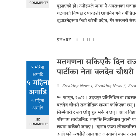
COMMENTS
बुझाएको हो। उनीहरूले जग्गा नै अपराधका घटनाहरू
घटनाको निष्पक्ष र पारदर्शी छानबिन गर्न र पीडित
बुझाउनेहरूमा फेडो कोशी प्रदेश, गैर सरकारी सं
SHARE
मतगणना सकिएकै दिन राजनी
५ महिना
पार्टीका नेता बलदेव चौधरी
अगाडि
५ महिना
Breaking News 1
,
Breaking News 3
,
Brea
अगाडि
२५ फागुन, २०८२ । उदयपुर प्रतिनिधिसभा सदस्यको 
५ महिना
बलदेव चौधरी राजनीतिक लयमा फर्किएका छन् । चु
अगाडि
जिम्मेवारी र लय छोड्नु हुन्न भनेका छन् । आज वि
परिणाम सार्बजनिक भएपछि निजनिवास पुरानो ग
NO
COMMENTS
लयमा फर्केको जनाए । “चुनाव एउटा लोकतान्त्ति
उनले भने –त्यसैले आजबाट जनताको काम र राज