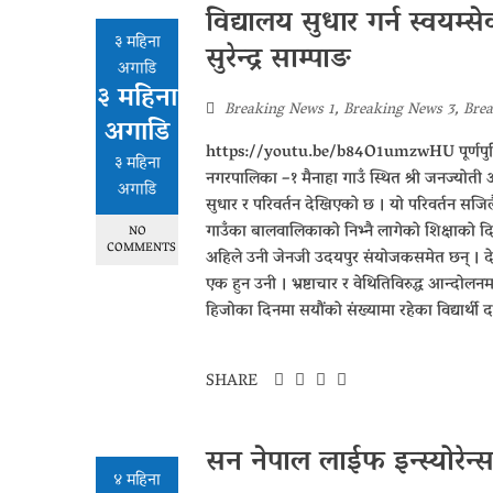
विद्यालय सुधार गर्न स्वयम
३ महिना
सुरेन्द्र साम्पाङ
अगाडि
३ महिना
Breaking News 1
,
Breaking News 3
,
Brea
अगाडि
https://youtu.be/b84O1umzwHU पूर्णपुष्टि/उद
३ महिना
नगरपालिका –१ मैनाहा गाउँ स्थित श्री जनज्योत
अगाडि
सुधार र परिवर्तन देखिएको छ । यो परिवर्तन सज
गाउँका बालवालिकाको निभ्नै लागेको शिक्षाको दिय
NO
COMMENTS
अहिले उनी जेनजी उदयपुर संयोजकसमेत छन् । देश
एक हुन उनी । भ्रष्टाचार र वेथितिविरुद्ध आन्दो
हिजोका दिनमा सयौंको संख्यामा रहेका विद्यार्थ
SHARE
सन नेपाल लाईफ इन्स्योरेन्सद
४ महिना