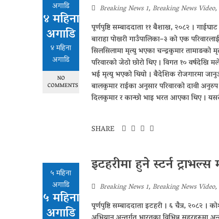
अगाडि
Breaking News 1
,
Breaking News Video
,
४ महिना
पूर्णपुष्टि सम्बाददाता ११ बैशाख, २०८२ । गाई
अगाडि
बाराहा पोखरी गाउँपालिका–३ को एक परिवारलाई १४
४ महिना
सिलसिलामा मृत्यु भएका चन्द्रकुमार तामाङको म
अगाडि
परिवारको जेठो छोरो थिए । विगत १० वर्षदेखि
भई मृत्यु भएको थियो । बैदेशिक रोजगारमा जानुअ
NO
बालकुमार राईका अनुसार परिवारको दावी अनुरु
COMMENTS
दिलकुमार र कान्छो भाइ भरत आएका थिए । यसरी इन
SHARE
इटहरीमा हुने स्टर्न ट्राभल्स 
५ महिना
अगाडि
Breaking News 1
,
Breaking News Video
,
५ महिना
पूर्णपुष्टि सम्बाददाता इटहरी । ६ चैत्र, २०८२ । को
अगाडि
अभियान अन्तर्गत भारतका विभिन्न सहरहरूमा अन्तर