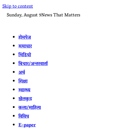
Skip to content
Sunday, August 9
News That Matters
होमपेज
समाचार
भिडियो
बिचार/अन्तरवार्ता
अर्थ
शिक्षा
स्वास्थ्य
खेलकुद
कला/साहित्य
विविध
E-paper