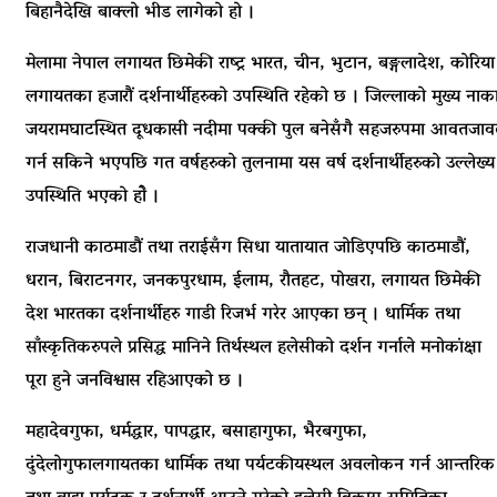
बिहानैदेखि बाक्लो भीड लागेको हो ।
मेलामा नेपाल लगायत छिमेकी राष्ट्र भारत, चीन, भुटान, बङ्गलादेश, कोरिया
लगायतका हजारौं दर्शनार्थीहरुको उपस्थिति रहेको छ । जिल्लाको मुख्य नाक
जयरामघाटस्थित दूधकासी नदीमा पक्की पुल बनेसँगै सहजरुपमा आवतजा
गर्न सकिने भएपछि गत वर्षहरुको तुलनामा यस वर्ष दर्शनार्थीहरुको उल्लेख्य
उपस्थिति भएको होे ।
राजधानी काठमाडौं तथा तराईसँग सिधा यातायात जोडिएपछि काठमाडौं,
धरान, बिराटनगर, जनकपुरधाम, ईलाम, रौतहट, पोखरा, लगायत छिमेकी
देश भारतका दर्शनार्थीहरु गाडी रिजर्भ गरेर आएका छन् । धार्मिक तथा
साँस्कृतिकरुपले प्रसिद्ध मानिने तिर्थस्थल हलेसीको दर्शन गर्नाले मनोकांक्षा
पूरा हुने जनविश्वास रहिआएको छ ।
महादेवगुफा, धर्मद्धार, पापद्धार, बसाहागुफा, भैरबगुफा,
दुंदेलोगुफालगायतका धार्मिक तथा पर्यटकीयस्थल अवलोकन गर्न आन्तरिक