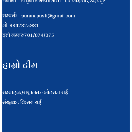
ठेगाना – त्रियुगा नगरपालिका -११ गाईघाट, उदयपुर
सम्पर्क –:puranapusti@gmail.com
माे. 9842825981
दर्ता नम्बरः701/074/075
हाम्रो टीम
सम्पादक/सञ्चालक : भाेटराज राई
संरक्षक : किसन राई