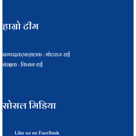
हाम्रो टीम
सम्पादक/सञ्चालक : भाेटराज राई
संरक्षक : किसन राई
सोसल मिडिया
Like us on FaceBook