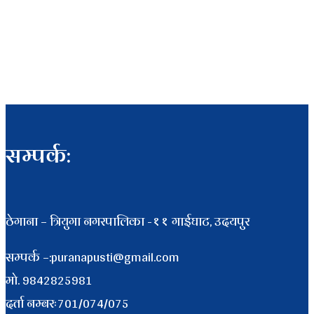
सम्पर्क:
ठेगाना – त्रियुगा नगरपालिका -११ गाईघाट, उदयपुर
सम्पर्क –:puranapusti@gmail.com
माे. 9842825981
दर्ता नम्बरः701/074/075