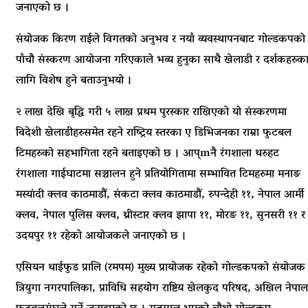
जनाएको छ ।
संयोजक किरण राईले विगतको अनुभव र नयाँ व्यवस्थापनबाट गोल्डकपको
पाँचौ संस्करण आयोजना गरिएकाले भव्य हुनुका साथै खेलाडी र दर्शकहरुक
लागि विशेष हुने बताउनुभयो ।
२ लाख देखि बृद्धि गरी ५ लाख प्रथम पुरस्कार राखिएको यो संस्करणमा
विदेशी खेलाडीहरुसमेत रहने राष्ट्रिय स्तरका ए डिभिजनका राम्रा फुटबल
टिमहरुको सहभागिता रहने बताइएको छ । आप्mनै रंगशाला थरुहट
रंगशाला गाईघाटमा सञ्चालन हुने प्रतियोगितामा सम्भावित टिमहरुमा मनाङ
मस्यांदी क्लव काठमाडौं, संकटा क्लव काठमाडौं, रुपन्देही ११, नेपाल आर्मी
क्लव, नेपाल पुलिस क्लव, थ्रीस्टार क्लव झापा ११, मोरङ ११, सुनसरी ११ र
उदयपुर ११ रहेको आयोजकले जनाएको छ ।
एसियन थाईफुड प्रालि (रमपम) मुख्य प्रायोजक रहेको गोल्डकपको संयोजक
त्रियुगा नगरपालिका, प्राविधि सहयोग राष्टिय खेलकुद परिषद, अखिल नेपाल