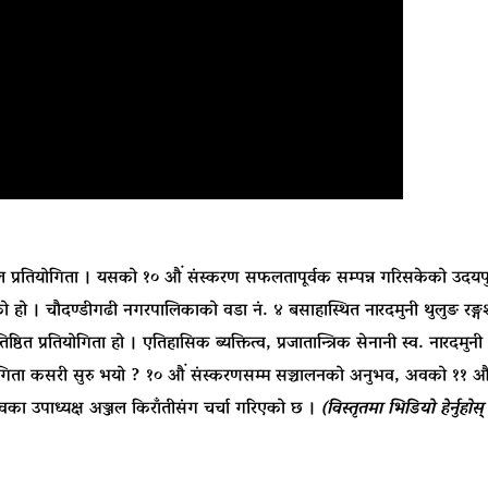
फुटबल प्रतियोगिता । यसको १० औं संस्करण सफलतापूर्वक सम्पन्न गरिसकेको उ
ो हो । चौदण्डीगढी नगरपालिकाको वडा नं. ४ बसाहास्थित नारदमुनी थुलुङ रङ्ग
्ठित प्रतियोगिता हो । एतिहासिक ब्यक्तित्व, प्रजातान्त्रिक सेनानी स्व. नारदम
योगिता कसरी सुरु भयो ? १० औं संस्करणसम्म सञ्चालनको अनुभव, अवको ११ औं सं
वका उपाध्यक्ष अञ्जल किराँतीसंग चर्चा गरिएको छ ।
(विस्तृतमा भिडियाे हेर्नुहाेस्