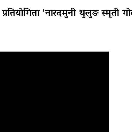
 प्रतियाेगिता ‘नारदमुनी थुलुङ स्मृती ग