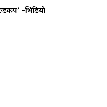
ोल्डकप’ -भिडियाे