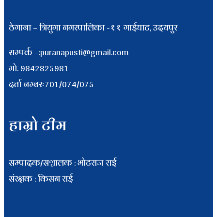
ठेगाना – त्रियुगा नगरपालिका -११ गाईघाट, उदयपुर
सम्पर्क –:puranapusti@gmail.com
माे. 9842825981
दर्ता नम्बरः701/074/075
हाम्रो टीम
सम्पादक/सञ्चालक : भाेटराज राई
संरक्षक : किसन राई