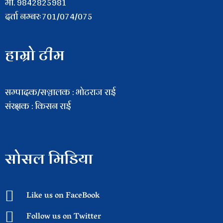
माे. 9842825981
दर्ता नम्बरः701/074/075
हाम्रो टीम
सम्पादक/सञ्चालक : भाेटराज राई
संरक्षक : किसन राई
सोसल मिडिया
Like us on FaceBook
Follow us on Twitter